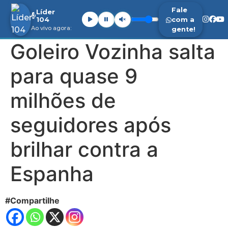
Fale
Líder
104
com a
Ao vivo agora:
gente!
Goleiro Vozinha salta
para quase 9
milhões de
seguidores após
brilhar contra a
Espanha
#Compartilhe