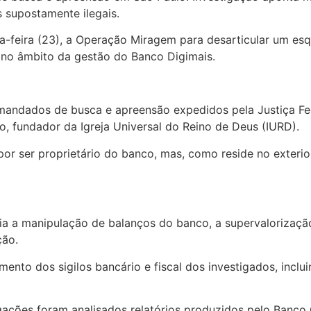
s supostamente ilegais.
rça-feira (23), a Operação Miragem para desarticular um es
, no âmbito da gestão do Banco Digimais.
 mandados de busca e apreensão expedidos pela Justiça Fe
do, fundador da Igreja Universal do Reino de Deus (IURD).
r ser proprietário do banco, mas, como reside no exterior
 a manipulação de balanços do banco, a supervalorização d
ção.
mento dos sigilos bancário e fiscal dos investigados, incl
igações foram analisados relatórios produzidos pelo Banco