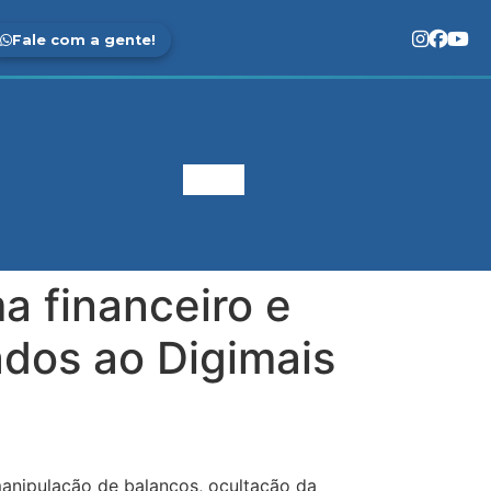
Fale com a gente!
a financeiro e
ados ao Digimais
nipulação de balanços, ocultação da