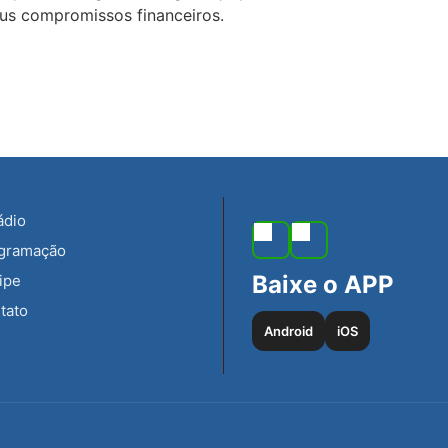
eus compromissos financeiros.
ádio
gramação
Baixe o APP
ipe
tato
Android
iOS