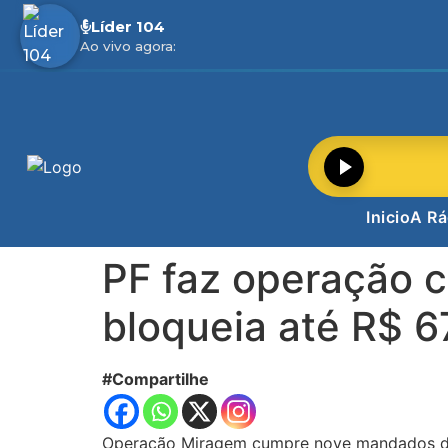
Líder 104
Ao vivo agora:
Inicio
A Rá
PF faz operação c
bloqueia até R$ 6
#Compartilhe
Operação Miragem cumpre nove mandados de 