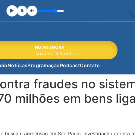
NO AR AGORA
Tá na Líder, Tá Bom Demais!
dio
Notícias
Programação
Podcast
Contato
ontra fraudes no sistem
70 milhões em bens lig
busca e apreensão em São Paulo. Investigação aponta ma