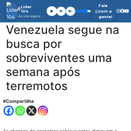
Fale
Líder
104
com a
Ao vivo agora:
gente!
Venezuela segue na
busca por
sobreviventes uma
semana após
terremotos
#Compartilhe